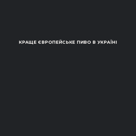
Malquerida
ЕЛЬ
КРАЩЕ ЄВРОПЕЙСЬКЕ ПИВО В УКРАЇНІ
СВІТЛЕ
Complot IPA