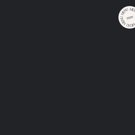
M
U
E
N
E
M
U
N
E
M
U
E
•
N
Головна
Каталог
Каталог
Select filters
ЛАГЕР
СВІТЛЕ