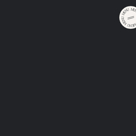
M
U
E
N
E
M
U
N
E
M
U
E
•
•
N
Головна
Де придбати
Розливне пиво
Готель, ресторани, кафе
Виберіть місто
Виберіть марку