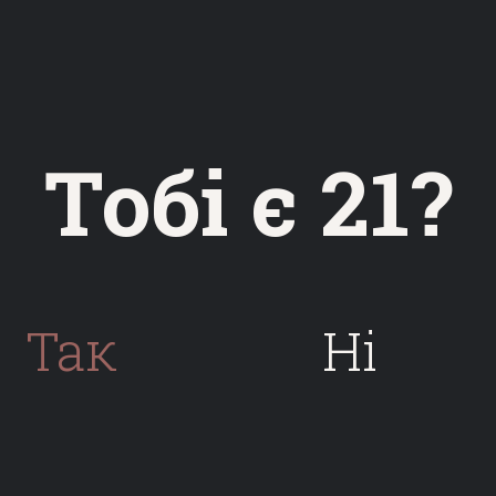
ORNER
Тобі є 21?
XPORT
Так
Нi