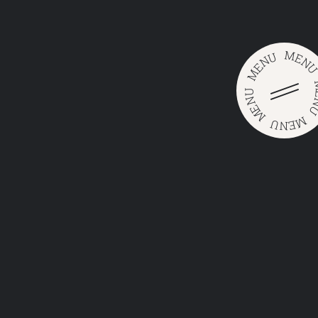
M
U
E
N
N
E
M
U
N
E
M
M
U
E
N