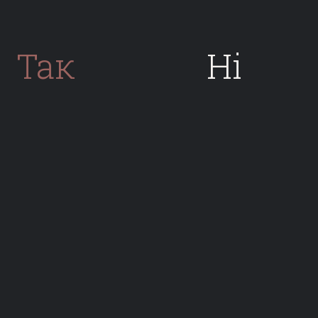
Так
Нi