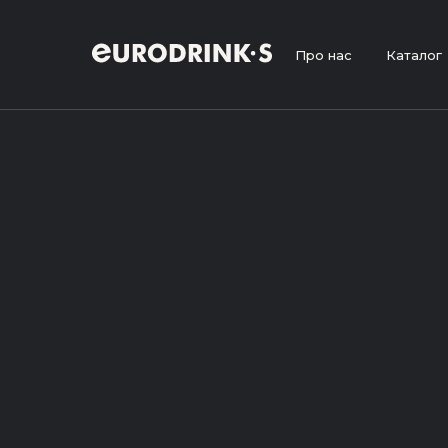
Про нас
Каталог
•
•
Головна
Продукція
Karlsbräu Urpils