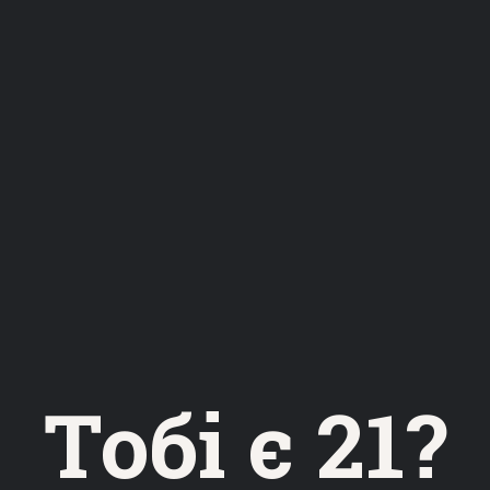
SBRÄU
RPILS
Тобі є 21?