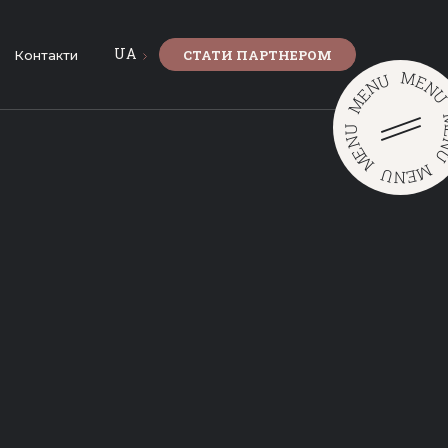
UA
СТАТИ ПАРТНЕРОМ
Контакти
M
U
E
N
N
E
M
U
N
E
M
M
U
E
N