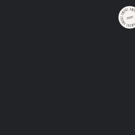
M
U
E
N
E
M
U
N
E
M
U
E
•
•
N
Главная
Продукция
Paderborner Pilsener
PADERBORNER
PILSENER