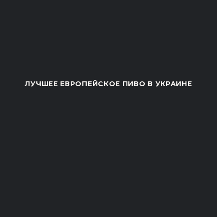
Имеет легкое сходство с темным лагером, но
карамельный солод создает особый характер пива
Faxe Amber.
ЛУЧШЕЕ ЕВРОПЕЙСКОЕ ПИВО В УКРАИНЕ
Вкус & аромат
Сладость и горечь хмеля
Faxe Amber обладает богатым золотистым цветом,
полным и богатым вкусом, характеризующимся легкой
сладостью и приятной горчинкой.
Технические детали