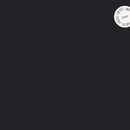
M
U
E
N
E
M
U
N
E
M
U
E
•
•
N
Главная
Продукция
Faxe Amber
FAXE
AMBER