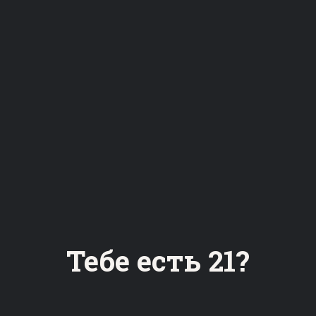
5.0
11.5
%
%
Алкоголь
Сусло
21
Горечь (IBU)
5-6
°C
Подача
Банка
Тебе есть 21?
0.50
По запросу